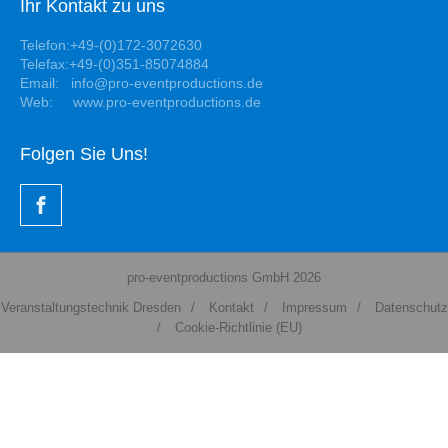
Ihr Kontakt zu uns
Telefon:+49-(0)172-3072630
Telefax:+49-(0)351-85074884
Email: info@pro-eventproductions.de
Web: www.pro-eventproductions.de
Folgen Sie Uns!
pro-eventproductions GmbH 2026
Veranstaltungstechnik Dresden
/
Kontakt
/
Impressum
/
Datenschutz
/
Cookie-Richtlinie (EU)