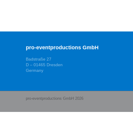
pro-eventproductions GmbH
Badstraße 27
D – 01465 Dresden
Germany
pro-eventproductions GmbH 2026