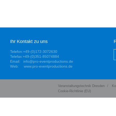
Ihr Kontakt zu uns
F
Telefon:+49-(0)172-3072630
Telefax:+49-(0)351-85074884
Email: info@pro-eventproductions.de
Web: www.pro-eventproductions.de
Veranstaltungstechnik Dresden
/
Ko
Cookie-Richtlinie (EU)