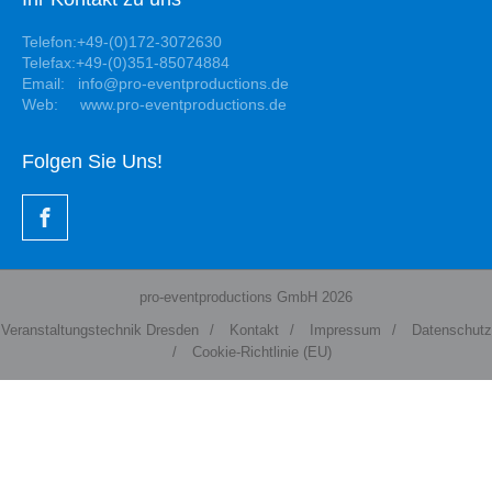
Telefon:+49-(0)172-3072630
Telefax:+49-(0)351-85074884
Email: info@pro-eventproductions.de
Web: www.pro-eventproductions.de
Folgen Sie Uns!
pro-eventproductions GmbH 2026
Veranstaltungstechnik Dresden
/
Kontakt
/
Impressum
/
Datenschutz
/
Cookie-Richtlinie (EU)